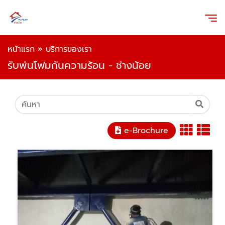
หน้าแรก
»
บริการของเรา
รับพ่นโฟมกันความร้อน - ช่างน้อย
e-Brochure