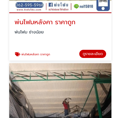
พ่นโฟมหลังคา ราคาถูก
พ่นโฟม ช่างน้อย
ดูรายละเอียด
พ่นโฟมหลังคา ราคาถูก