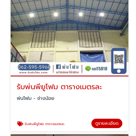
รับพ่นพียูโฟม ตารางเมตรละ
พ่นโฟม - ช่างน้อย
ดูรายละเอียด
รับพ่นพียูโฟม ตารางเมตรละ