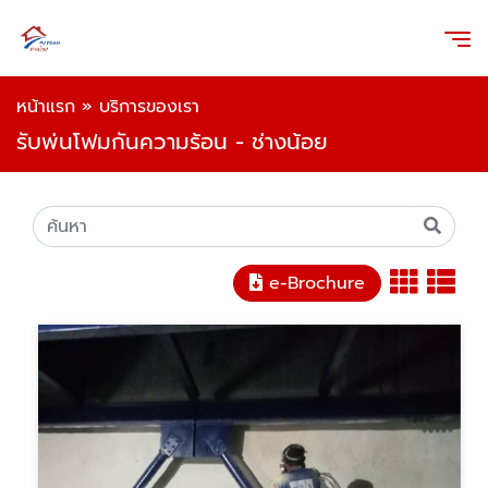
หน้าแรก
»
บริการของเรา
รับพ่นโฟมกันความร้อน - ช่างน้อย
e-Brochure