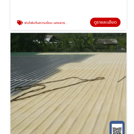
ดูรายละเอียด
พ่นโฟมกันความร้อน นครสวรรค์