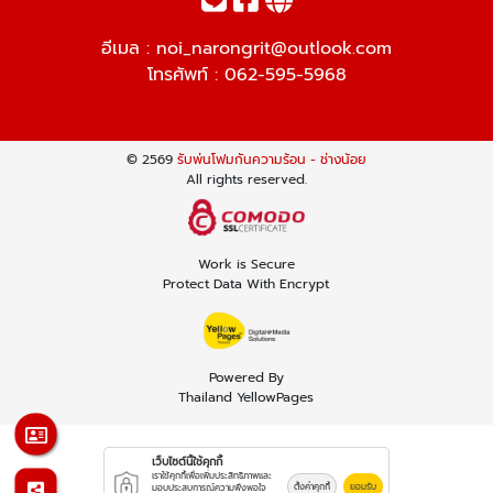
อีเมล :
noi_narongrit@outlook.com
โทรศัพท์ :
062-595-5968
© 2569
รับพ่นโฟมกันความร้อน - ช่างน้อย
All rights reserved.
Work is Secure
Protect Data With Encrypt
Powered By
Thailand YellowPages
เว็บไซต์นี้ใช้คุกกี้
เราใช้คุกกี้เพื่อเพิ่มประสิทธิภาพและ
ตั้งค่าคุกกี้
ยอมรับ
มอบประสบการณ์ความพึงพอใจ