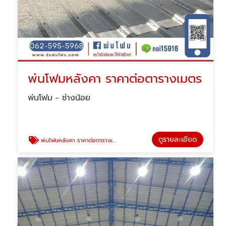
พ่นโฟมหลังคา ราคาต่อตารางเมตร
พ่นโฟม - ช่างน้อย
ดูรายละเอียด
พ่นโฟมหลังคา ราคาต่อตารางเมตร