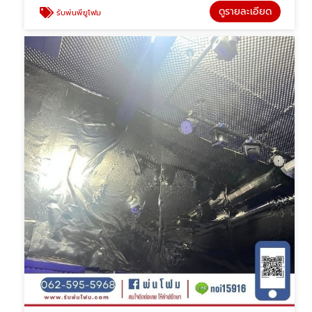
ดูรายละเอียด
รับพ่นพียูโฟม