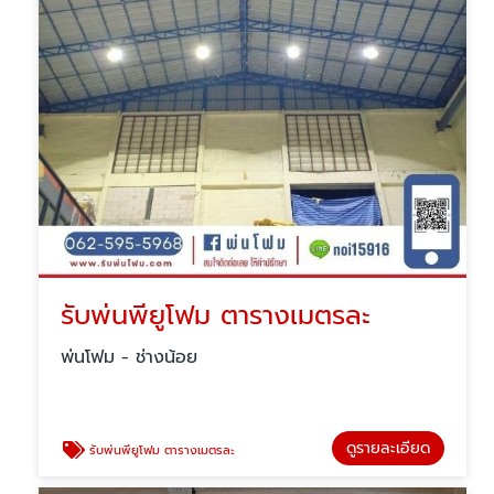
รับพ่นพียูโฟม ตารางเมตรละ
พ่นโฟม - ช่างน้อย
ดูรายละเอียด
รับพ่นพียูโฟม ตารางเมตรละ