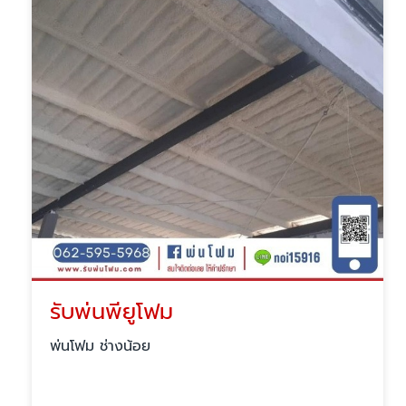
รับพ่นพียูโฟม
พ่นโฟม ช่างน้อย