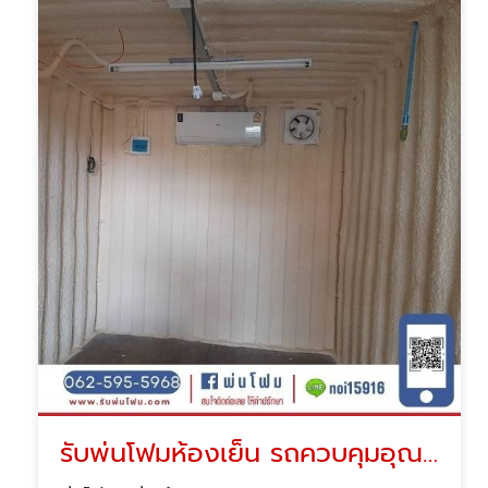
รับพ่นโฟมห้องเย็น รถควบคุมอุณหภูมิ