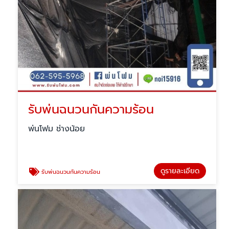
รับพ่นฉนวนกันความร้อน
พ่นโฟม ช่างน้อย
ดูรายละเอียด
รับพ่นฉนวนกันความร้อน