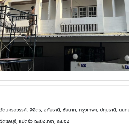
งหวัดนครสวรรค์, พิจิตร, อุทัยธานี, ชัยนาท, กรุงเทพฯ, ปทุมธานี, นนท
งหวัดชลบุรี, แปดริ้ว ฉะเชิงเทรา, ระยอง