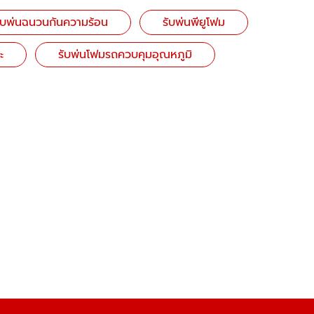
ับพ่นฉนวนกันความร้อน
รับพ่นพียูโฟม
ะ
รับพ่นโฟมรถควบคุมอุณหภูมิ