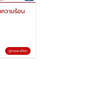
มร้อน
รับพ่นพียูโฟม
พ่นโฟม ช่างน้อย
รายละเอียด
ดูรายละเอียด
รับพ่นพียูโฟม