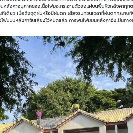
นหลังคาอนุภาคของเนื้อโฟมจะกระจายตัวลงแผ่บนพื้นผิวหลังคาทุกตารา
ด้ในทีเดียว เมื่อถึงฤดูฝนหรือมีฝนตก เสียงรบกวนเวลาที่ฝนตกกระทบกั
นื้อโฟมบนหลังคาซับเสียงไว้หมดแล้ว การพ่นโฟมบนหลังคาจีงเป็นทางอ