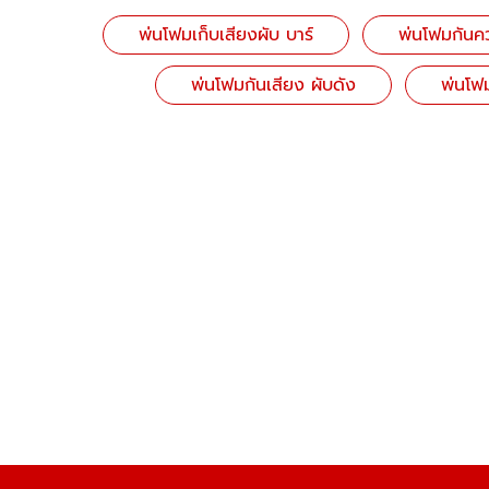
พ่นโฟมเก็บเสียงผับ บาร์
พ่นโฟมกันค
พ่นโฟมกันเสียง ผับดัง
พ่นโฟ