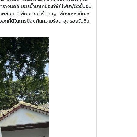
งมิลลิเมตรน้ำยาเคมีจะทำให้โฟมฟูตัวขึ้นจับ
บหลังคามีเสียงดังน่ารำคาญ เสียงเหล่านั้นจะ
อกที่ดีในการป้องกันความร้อน อุดรอยรั่วซึม