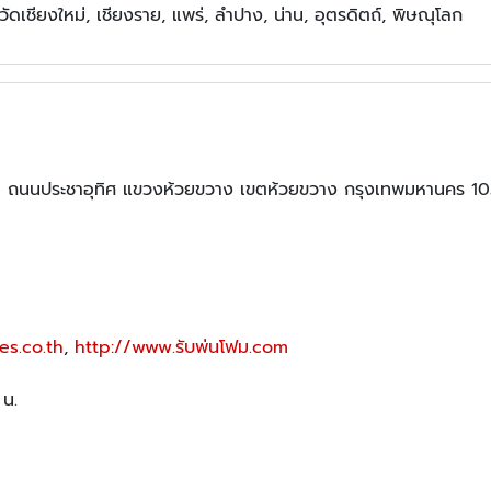
งหวัดเชียงใหม่, เชียงราย, แพร่, ลำปาง, น่าน, อุตรดิตถ์, พิษณุโลก
6 ถนนประชาอุทิศ แขวงห้วยขวาง เขตห้วยขวาง กรุงเทพมหานคร 1
es.co.th
,
http://www.รับพ่นโฟม.com
 น.