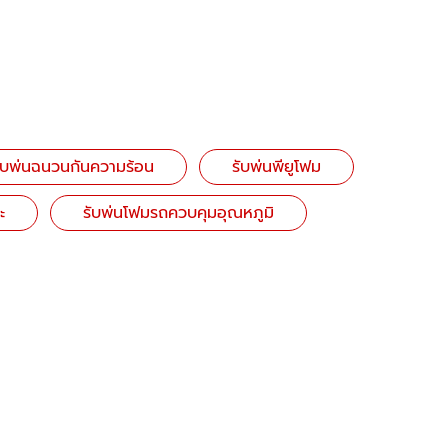
ับพ่นฉนวนกันความร้อน
รับพ่นพียูโฟม
ะ
รับพ่นโฟมรถควบคุมอุณหภูมิ