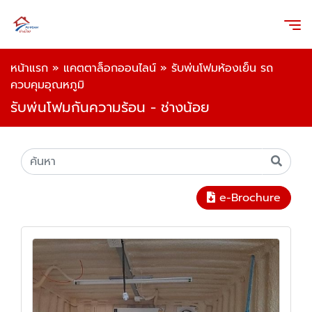
หน้าแรก
»
แคตตาล็อกออนไลน์
»
รับพ่นโฟมห้องเย็น รถ
ควบคุมอุณหภูมิ
รับพ่นโฟมกันความร้อน - ช่างน้อย
e-Brochure