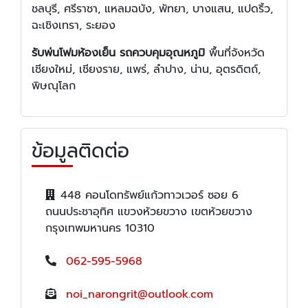
ชลบุรี, ศรีราชา, แหลมฉบัง, พัทยา, บางแสน, แปดริ้ว,
ฉะเชิงเทรา, ระยอง
รับพ่นโฟมห้องเย็น รถควบคุมอุณหภูมิ
พื้นที่จังหวัด
เชียงใหม่, เชียงราย, แพร่, ลำปาง, น่าน, อุตรดิตถ์,
พิษณุโลก
ข้อมูลติดต่อ
448 คอนโดทรัพย์แก้วทาวเวอร์ ซอย 6
ถนนประชาอุทิศ แขวงห้วยขวาง เขตห้วยขวาง
กรุงเทพมหานคร 10310
062-595-5968
noi_narongrit@outlook.com