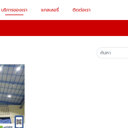
บริการของเรา
แกลเลอรี่
ติดต่อเรา