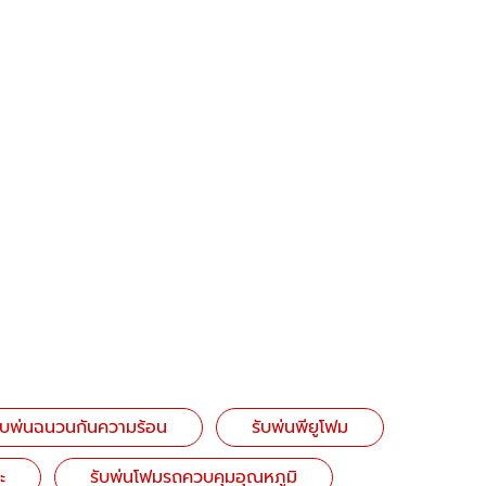
ับพ่นฉนวนกันความร้อน
รับพ่นพียูโฟม
ะ
รับพ่นโฟมรถควบคุมอุณหภูมิ