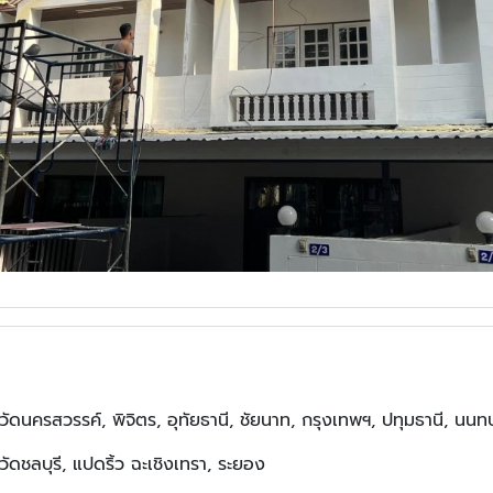
งหวัดนครสวรรค์, พิจิตร, อุทัยธานี, ชัยนาท, กรุงเทพฯ, ปทุมธานี, นนท
งหวัดชลบุรี, แปดริ้ว ฉะเชิงเทรา, ระยอง