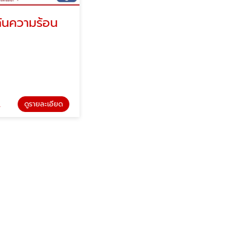
มร้อน
รับพ่นพียูโฟม
พ่นโฟม ช่างน้อย
รายละเอียด
ดูรายละเอียด
รับพ่นพียูโฟม