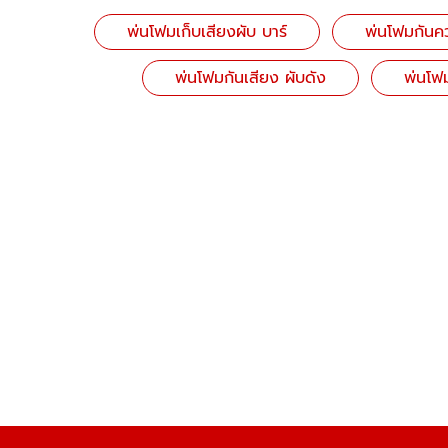
พ่นโฟมเก็บเสียงผับ บาร์
พ่นโฟมกันค
พ่นโฟมกันเสียง ผับดัง
พ่นโฟ