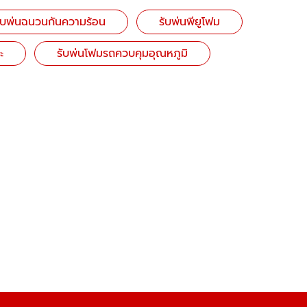
ับพ่นฉนวนกันความร้อน
รับพ่นพียูโฟม
ะ
รับพ่นโฟมรถควบคุมอุณหภูมิ