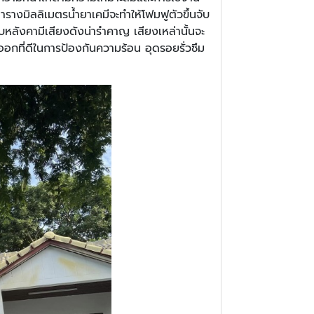
งมิลลิเมตรน้ำยาเคมีจะทำให้โฟมฟูตัวขึ้นจับ
บหลังคามีเสียงดังน่ารำคาญ เสียงเหล่านั้นจะ
อกที่ดีในการป้องกันความร้อน อุดรอยรั่วซึม