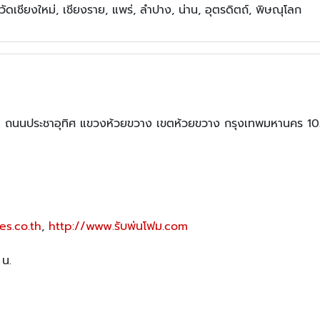
งหวัดเชียงใหม่, เชียงราย, แพร่, ลำปาง, น่าน, อุตรดิตถ์, พิษณุโลก
6 ถนนประชาอุทิศ แขวงห้วยขวาง เขตห้วยขวาง กรุงเทพมหานคร 1
es.co.th
,
http://www.รับพ่นโฟม.com
 น.