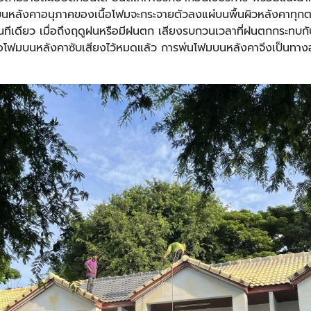
นหลังคาอนุภาคของเนื้อโฟมจะกระจายตัวลงแผ่บนพื้นผิวหลังคาทุกตารา
ด้ในทีเดียว เมื่อถึงฤดูฝนหรือมีฝนตก เสียงรบกวนเวลาที่ฝนตกกระทบกั
นื้อโฟมบนหลังคาซับเสียงไว้หมดแล้ว การพ่นโฟมบนหลังคาจีงเป็นทางอ